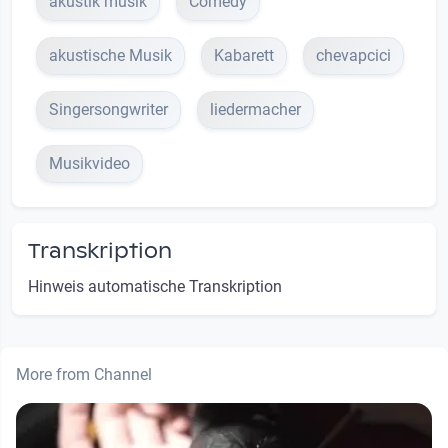
akustik musik
Comedy
akustische Musik
Kabarett
chevapcici
Singersongwriter
liedermacher
Musikvideo
Transkription
Hinweis automatische Transkription
More from Channel