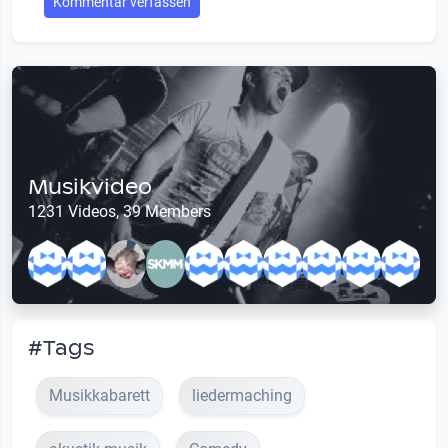
Kommentar verfassen
Musikvideo
1231 Videos, 39 Members
#Tags
Musikkabarett
liedermaching