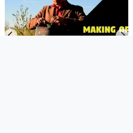
00:03:11
Making Of Badewannen-Blues
(Musikvideo) - CHEVAPCICI
Musikvideo
since 6 years 9 months
Footer 1
Charta für Community Fernsehen in Österreich
Datenschutzerklärung
Gesetze im Rundfunkbereich