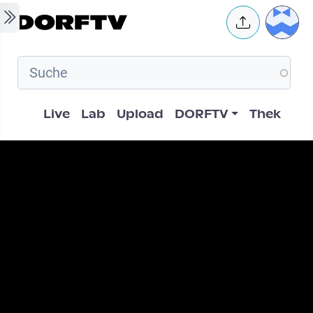
Skip to main content
User 
Hauptnavigation
Live
Lab
Upload
DORFTV
Thek