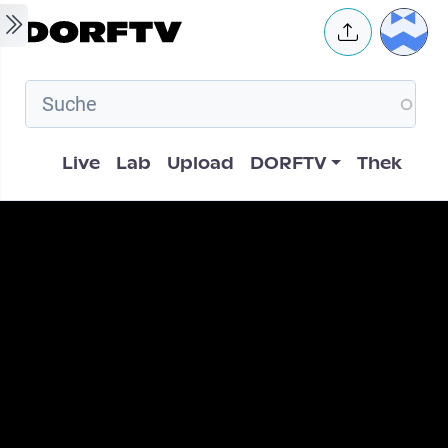
Skip to main content
User 
Hauptnavigation
Live
Lab
Upload
DORFTV
Thek