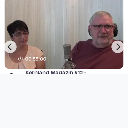
00:55:00
n
Kernland Magazin #12 -
Barrierefreies Kernland
Kernland Magazin
since 9 years 10 months
Footer 1
Charta für Community Fernsehen in Österreich
Datenschutzerklärung