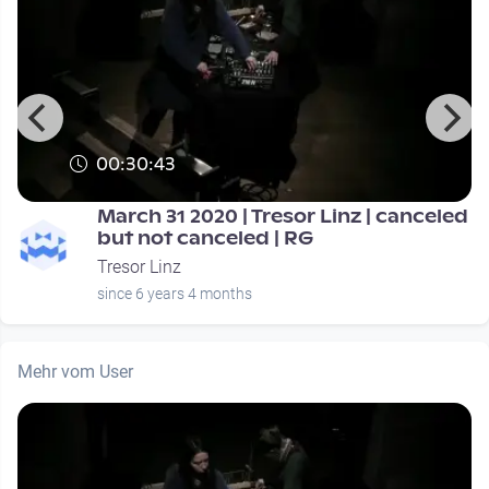
00:30:43
March 31 2020 | Tresor Linz | canceled
but not canceled | RG
Tresor Linz
since 6 years 4 months
Mehr vom User