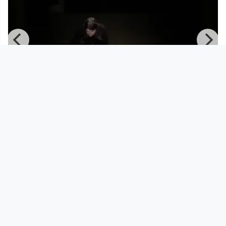
00:36:36
March 30 2021 | Tresor Linz | canceled
but not canceled | C
Tresor Linz
since 5 years 4 months
Footer 1
Charta für Community Fernsehen in Österreich
Datenschutzerklärung
Gesetze im Rundfunkbereich
Grundsätze der Programmgestaltung
Jugendschutzerklärung