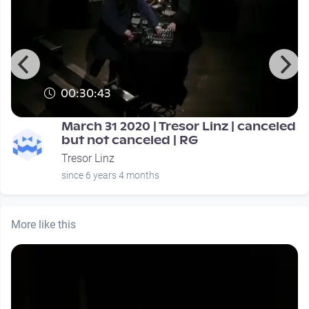
00:30:43
March 31 2020 | Tresor Linz | canceled
but not canceled | RG
Tresor Linz
since 6 years 4 months
More like this