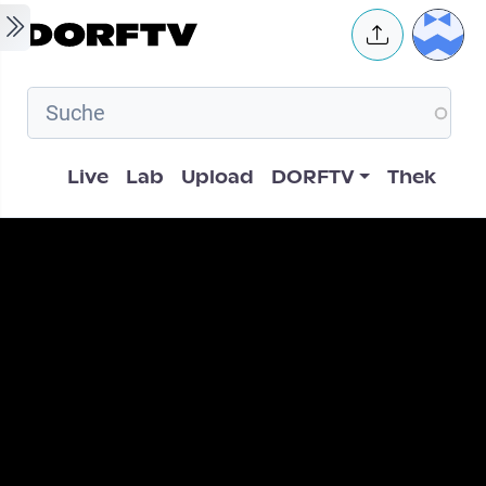
Skip to main content
User 
Hauptnavigation
Live
Lab
Upload
DORFTV
Thek