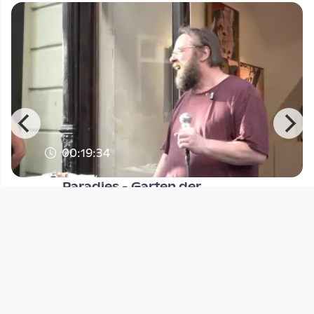
00:19:34
Paradies - Garten der
Verfänglichkeit
Patrik Huber
since 6 years
Footer 1
Charta für Community Fernsehen in Österreich