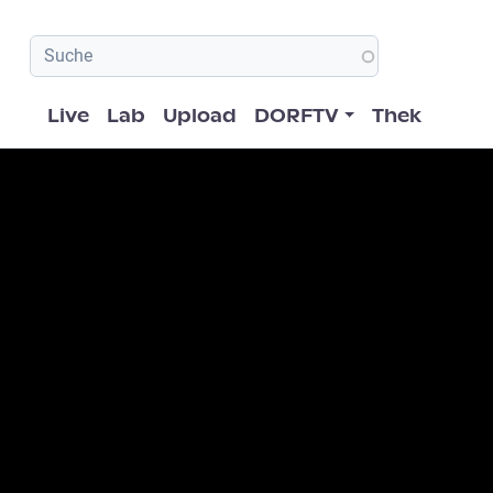
Hauptnavigation
Live
Lab
Upload
DORFTV
Thek