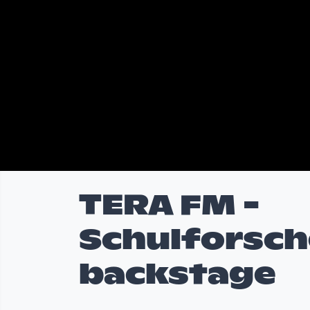
TERA FM -
Schulforsch
backstage