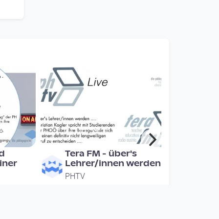
00:59:11
rd
Tera FM - über's
iner
Lehrer/innen werden
PHTV
since 7 years 6 months