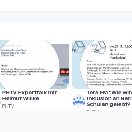
00:29:57
00:58:20
PHTV Experttalk mit
Tera FM "Wie wi
Helmut Willke
Inklusion an Berl
Schulen gelebt?
PHTV
PHTV
since 7 years 4 months
since 7 years 4 months