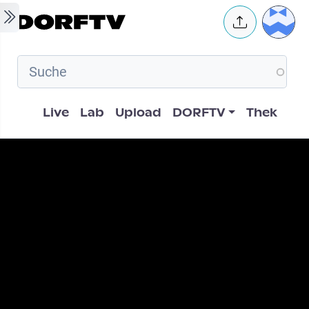
Skip to main content
User 
Hauptnavigation
Live
Lab
Upload
DORFTV
Thek