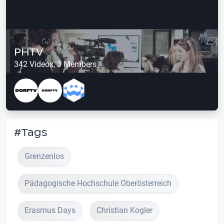
PHTV
342 Videos, 3 Members
#Tags
Grenzenlos
Pädagogische Hochschule Oberösterreich
Erasmus Days
Christian Kogler