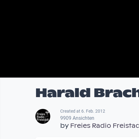
Harald Brach
Created at 6. Feb. 2012
9909 Ansichten
by
Freies Radio Freista