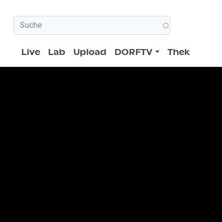
Hauptnavigation
Live
Lab
Upload
DORFTV
Thek