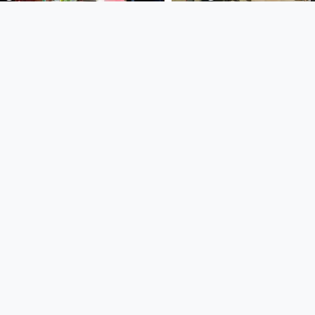
Netzwerktreffen
Netzwerktreffe
"Burgvereine" in
"Stadtmuseen" i
Reichenstein
Prachatice
FRF TV - Radio schauen
FRF TV - Radio scha
since 7 years 2 months
since 7 years
00:55:13
00:55:00
KL#107:
KL#137: Jugend 