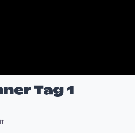
ner Tag 1
dt