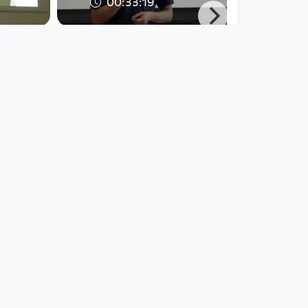
00:33:19
- ein
Vortrag: Klimawandel
ine
und Migration von
erst
Johannes Wahlmüller
DORFTV. Redaktion
since 8 years 1 month
00:07:31
w
Der