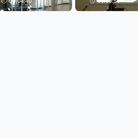
00:04:40
00:30:50
Die Ausstellung
Wohnen befreit! 
"Verborgene Frauen"
Vortrag von Sab
Pollak beim Sup
DORFTV. Redaktion
DORFTV. Redaktion
since 14 years 8 months
since 14 years 8 months
00:13:22
00:26:02
Frauen Literaturpreis
Fahrradbote flo