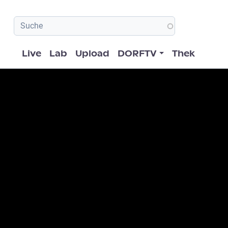
Hauptnavigation
Live
Lab
Upload
DORFTV
Thek