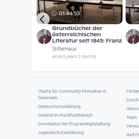
01:44:53
er
Grundbücher der
ker-Preise
österreichischen
Literatur seit 1945: Franz
StifterHaus
ths
since 5 years 2 months
Footer 1
Foot
Charta für Community Fernsehen in
Förder
Österreich
Gesch
Datenschutzerklärung
Heraus
Gesetze im Rundfunkbereich
Team
Grundsätze der Programmgestaltung
Verwa
Jugendschutzerklärung
dorf F