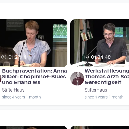
01:27:14
01:34:48
Buchpräsentation: Anna
Werkstattlesung
Silber: Chopinhof-Blues
Thomas Arzt: Soz
und Erland Ma
Gerechtigkeit
StifterHaus
StifterHaus
since 4 years 1 month
since 4 years 1 month