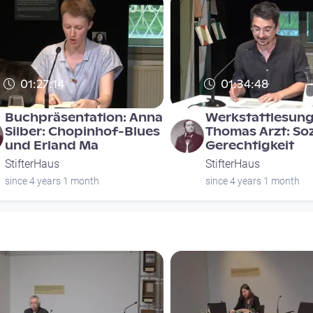
01:27:14
01:34:48
Buchpräsentation: Anna
Werkstattlesung
Silber: Chopinhof-Blues
Thomas Arzt: Soz
und Erland Ma
Gerechtigkeit
StifterHaus
StifterHaus
since 4 years 1 month
since 4 years 1 month