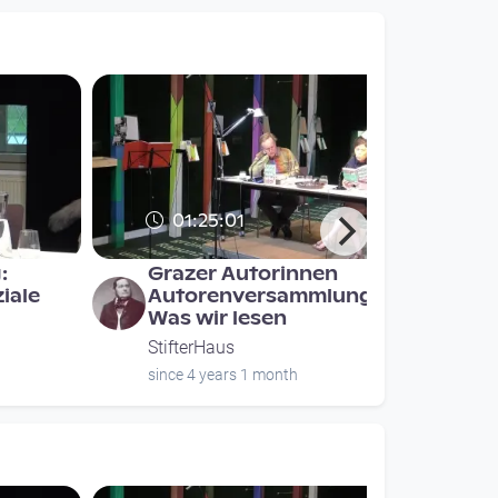
01:25:01
:
Grazer Autorinnen
iale
Autorenversammlung -
Was wir lesen
StifterHaus
since 4 years 1 month