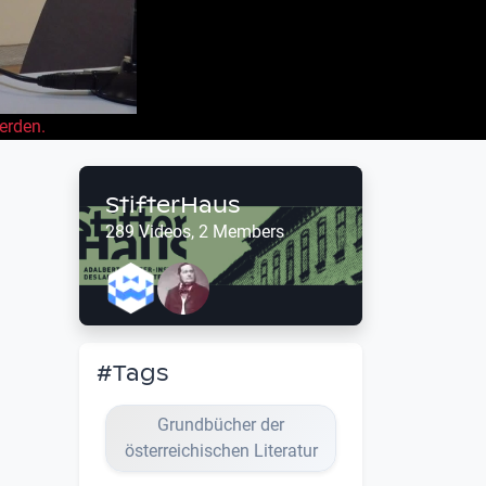
erden.
StifterHaus
289 Videos, 2 Members
#Tags
Grundbücher der
österreichischen Literatur