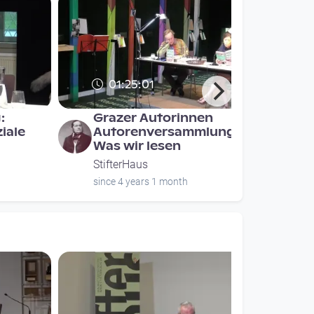
01:25:01
:
Grazer Autorinnen
iale
Autorenversammlung -
Was wir lesen
StifterHaus
since 4 years 1 month