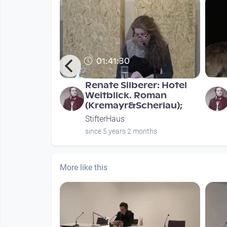
01:41:30
en. Mutter
Renate Silberer: Hotel
nnen über
Weitblick. Roman
ache
(Kremayr&Scheriau);
StifterHaus
nths
since 5 years 2 months
More like this