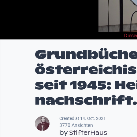
Diese
Grundbüche
österreichis
seit 1945: H
nachschrift.
Created at 14. Oct. 2021
3770 Ansichten
by
StifterHaus