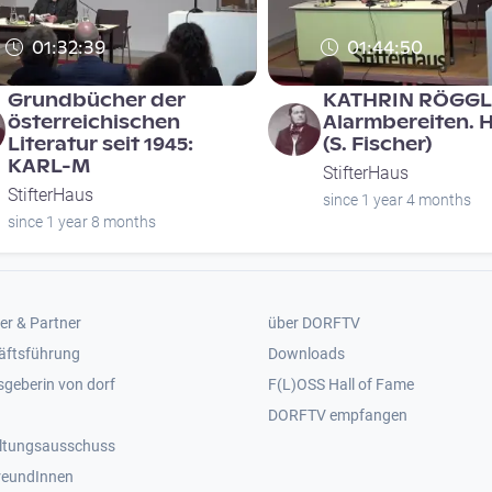
01:32:39
01:44:50
Grundbücher der
KATHRIN RÖGGLA
österreichischen
Alarmbereiten. H
Literatur seit 1945:
(S. Fischer)
KARL-M
StifterHaus
StifterHaus
since 1 year 4 months
since 1 year 8 months
er 2
Footer 3
er & Partner
über DORFTV
äftsführung
Downloads
geberin von dorf
F(L)OSS Hall of Fame
Footer 4
DORFTV empfangen
ltungsausschuss
reundInnen