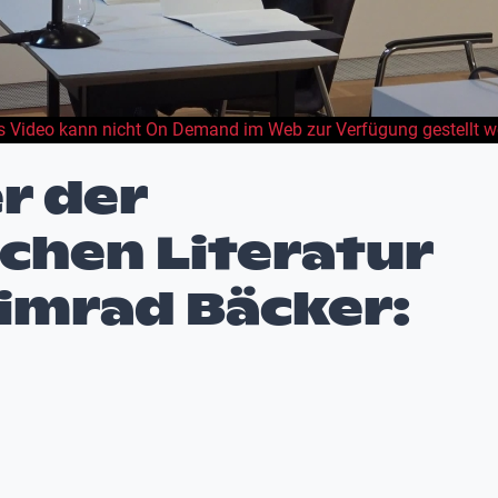
s Video kann nicht On Demand im Web zur Verfügung gestellt w
r der
chen Literatur
eimrad Bäcker: