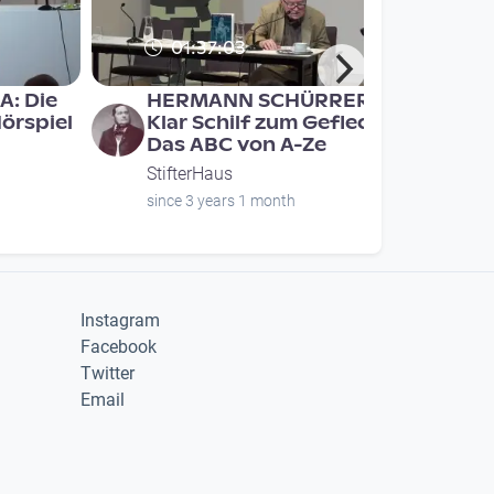
01:37:03
: Die
HERMANN SCHÜRRER:
örspiel
Klar Schilf zum Geflecht.
Das ABC von A-Ze
StifterHaus
since 3 years 1 month
Instagram
Facebook
Twitter
Email