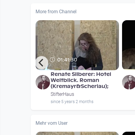
More from Channel
01:41:30
-Stifter-
Renate Silberer: Hotel
„Was geht
Weitblick. Roman
an? –
(Kremayr&Scheriau);
StifterHaus
nths
since 5 years 2 months
Mehr vom User