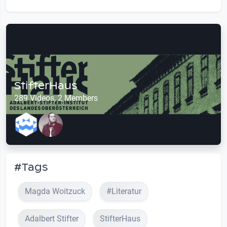
StifterHaus
289 Videos, 2 Members
#Tags
Magda Woitzuck
#Literatur
Adalbert Stifter
StifterHaus