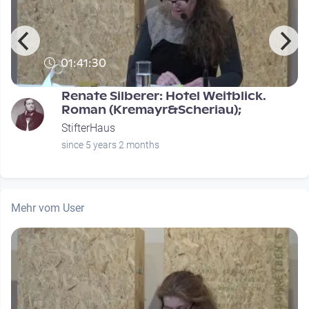
01:41:30
Renate Silberer: Hotel Weitblick.
Roman (Kremayr&Scheriau);
StifterHaus
since 5 years 2 months
Mehr vom User