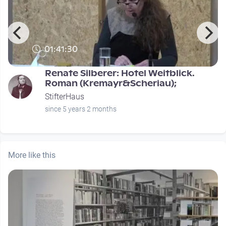
01:41:30
Renate Silberer: Hotel Weitblick.
Roman (Kremayr&Scheriau);
StifterHaus
since 5 years 2 months
More like this