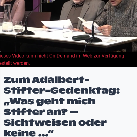
ieses Video kann nicht On Demand im Web zur Verfügung
estellt werden.
Zum Adalbert-
Stifter-Gedenktag:
„Was geht mich
Stifter an? –
Sichtweisen oder
keine …“