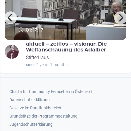
01:17:17
o
aktuell – zeitlos – visionär. Die
Weltanschauung des Adalber
StifterHaus
since 2 years 7 months
Footer 1
Charta für Community Fernsehen in Österreich
Datenschutzerklärung
Gesetze im Rundfunkbereich
Grundsätze der Programmgestaltung
Jugendschutzerklärung