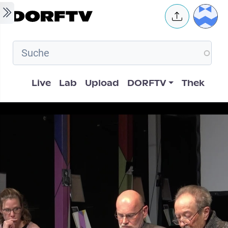
Skip to main content
User 
Hauptnavigation
Live
Lab
Upload
DORFTV
Thek