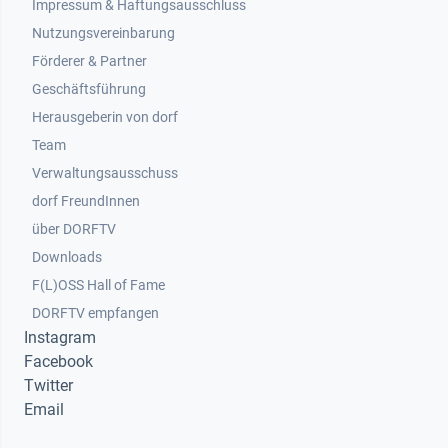
Impressum & Haftungsausschluss
Nutzungsvereinbarung
Footer 2
Förderer & Partner
Geschäftsführung
Herausgeberin von dorf
Team
Verwaltungsausschuss
dorf FreundInnen
Footer 3
über DORFTV
Downloads
F(L)OSS Hall of Fame
Footer 4
DORFTV empfangen
Instagram
Facebook
Twitter
Email