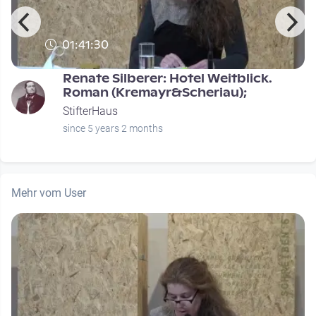
01:41:30
Renate Silberer: Hotel Weitblick.
Roman (Kremayr&Scheriau);
StifterHaus
since 5 years 2 months
Mehr vom User