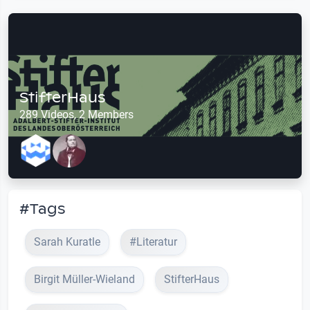
StifterHaus
289 Videos, 2 Members
#Tags
Sarah Kuratle
#Literatur
Birgit Müller-Wieland
StifterHaus