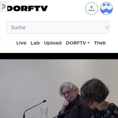
Skip to main content
User 
Hauptnavigation
Live
Lab
Upload
DORFTV
Thek