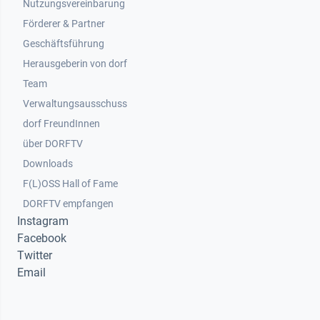
Nutzungsvereinbarung
Footer 2
Förderer & Partner
Geschäftsführung
Herausgeberin von dorf
Team
Verwaltungsausschuss
dorf FreundInnen
Footer 3
über DORFTV
Downloads
F(L)OSS Hall of Fame
Footer 4
DORFTV empfangen
Instagram
Facebook
Twitter
Email