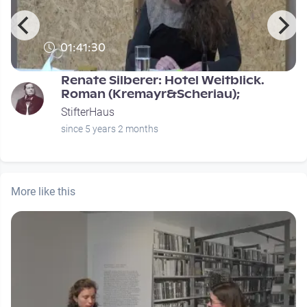
01:41:30
Renate Silberer: Hotel Weitblick.
Roman (Kremayr&Scheriau);
StifterHaus
since 5 years 2 months
More like this