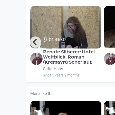
01:41:30
en. Mutter
Renate Silberer: Hotel
nnen über
Weitblick. Roman
ache
(Kremayr&Scheriau);
StifterHaus
nths
since 5 years 2 months
More like this