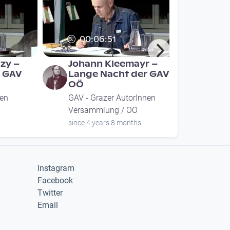
00:06:51
zy –
Johann Kleemayr –
r GAV
Lange Nacht der GAV
OÖ
nen
GAV - Grazer AutorInnen
Versammlung / OÖ
since 4 years 8 months
Instagram
Facebook
Twitter
Email