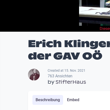
Diese
Erich Klinge
der GAV OÖ
Created at 15. Nov. 2021
763 Ansichten
by
StifterHaus
Beschreibung
Embed