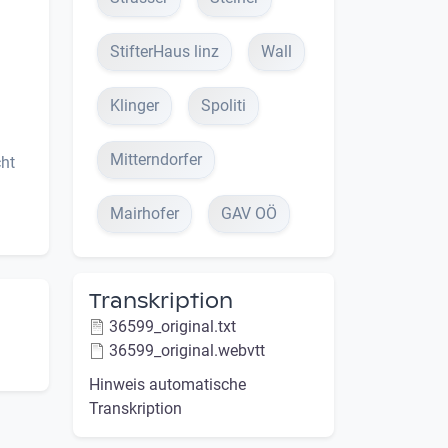
StifterHaus linz
Wall
Klinger
Spoliti
Mitterndorfer
cht
Mairhofer
GAV OÖ
Transkription
36599_original.txt
36599_original.webvtt
Hinweis automatische
Transkription