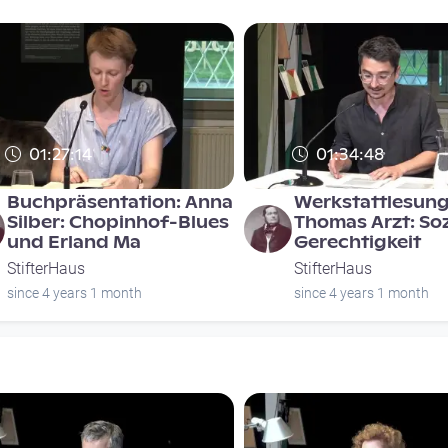
01:27:14
01:34:48
Buchpräsentation: Anna
Werkstattlesung
Silber: Chopinhof-Blues
Thomas Arzt: Soz
und Erland Ma
Gerechtigkeit
StifterHaus
StifterHaus
since 4 years 1 month
since 4 years 1 month