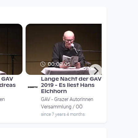
00:09:05
r GAV
Lange Nacht der GAV
ndreas
2019 - Es liest Hans
Eichhorn
nen
GAV - Grazer AutorInnen
Versammlung / OÖ
since 7 years 4 months