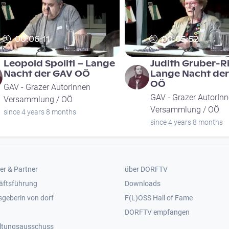
00:06:11
00:05:52
Leopold Spoliti – Lange
Judith Gruber-Ri
Nacht der GAV OÖ
Lange Nacht de
OÖ
GAV - Grazer AutorInnen
GAV - Grazer AutorIn
Versammlung / OÖ
Versammlung / OÖ
since 4 years 8 months
since 4 years 8 months
er 2
Footer 3
er & Partner
über DORFTV
äftsführung
Downloads
geberin von dorf
F(L)OSS Hall of Fame
Footer 4
DORFTV empfangen
ltungsausschuss