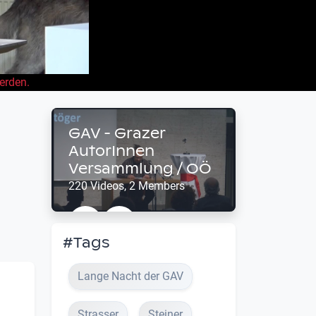
erden.
GAV - Grazer
AutorInnen
Versammlung / OÖ
220 Videos, 2 Members
#Tags
Lange Nacht der GAV
Strasser
Steiner