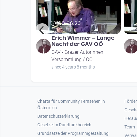
00:06:26
er – Lange
Erich Wimmer – Lange
AV OÖ
Nacht der GAV OÖ
orInnen
GAV - Grazer AutorInnen
OÖ
Versammlung / OÖ
nths
since 4 years 8 months
Footer 1
Foot
Charta für Community Fernsehen in
Förder
Österreich
Gesch
Datenschutzerklärung
Heraus
Gesetze im Rundfunkbereich
Team
Grundsätze der Programmgestaltung
Verwa