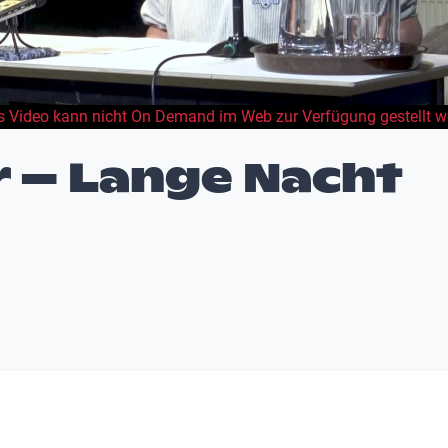
s Video kann nicht On Demand im Web zur Verfügung gestellt w
r – Lange Nacht