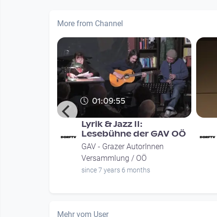
More from Channel
01:09:55
s - GAV
Lyrik & Jazz II:
Lesebühne der GAV OÖ
orInnen
GAV - Grazer AutorInnen
OÖ
Versammlung / OÖ
nths
since 7 years 6 months
Mehr vom User