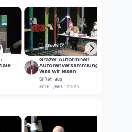
01:25:01
:
Grazer Autorinnen
iale
Autorenversammlung -
Was wir lesen
StifterHaus
since 4 years 1 month