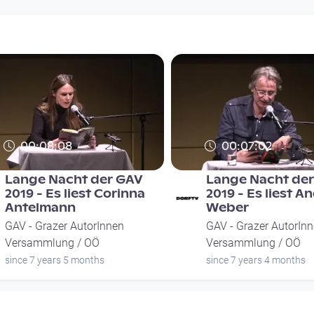
00:08:08
00:07:02
Lange Nacht der GAV
Lange Nacht de
2019 - Es liest Corinna
2019 - Es liest A
Antelmann
Weber
GAV - Grazer AutorInnen
GAV - Grazer AutorIn
Versammlung / OÖ
Versammlung / OÖ
since 7 years 5 months
since 7 years 4 months