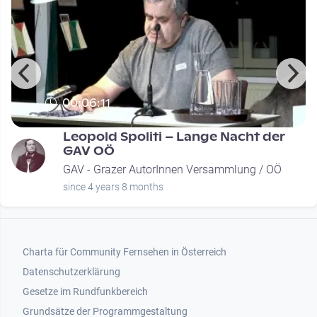
00:06:11
Leopold Spoliti – Lange Nacht der
GAV OÖ
GAV - Grazer AutorInnen Versammlung / OÖ
since 4 years 8 months
Footer 1
Charta für Community Fernsehen in Österreich
Datenschutzerklärung
Gesetze im Rundfunkbereich
Grundsätze der Programmgestaltung