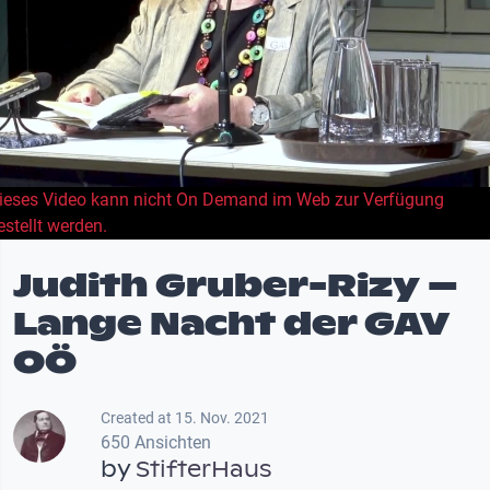
ieses Video kann nicht On Demand im Web zur Verfügung
estellt werden.
Judith Gruber-Rizy –
Lange Nacht der GAV
OÖ
Created at 15. Nov. 2021
650 Ansichten
by
StifterHaus