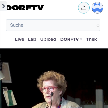
Skip to main content
User 
Hauptnavigation
Live
Lab
Upload
DORFTV
Thek