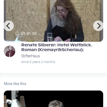
01:41:30
Renate Silberer: Hotel Weitblick.
Roman (Kremayr&Scheriau);
StifterHaus
since 5 years 2 months
More like this