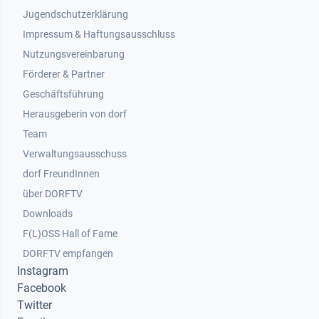
Jugendschutzerklärung
Impressum & Haftungsausschluss
Nutzungsvereinbarung
Footer 2
Förderer & Partner
Geschäftsführung
Herausgeberin von dorf
Team
Verwaltungsausschuss
dorf FreundInnen
Footer 3
über DORFTV
Downloads
F(L)OSS Hall of Fame
Footer 4
DORFTV empfangen
Instagram
Facebook
Twitter