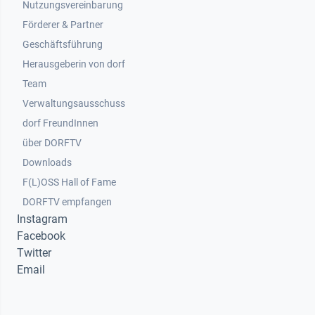
Nutzungsvereinbarung
Footer 2
Förderer & Partner
Geschäftsführung
Herausgeberin von dorf
Team
Verwaltungsausschuss
dorf FreundInnen
Footer 3
über DORFTV
Downloads
F(L)OSS Hall of Fame
Footer 4
DORFTV empfangen
Instagram
Facebook
Twitter
Email