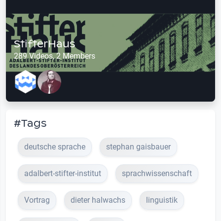
StifterHaus
289 Videos, 2 Members
#Tags
deutsche sprache
stephan gaisbauer
adalbert-stifter-institut
sprachwissenschaft
Vortrag
dieter halwachs
linguistik