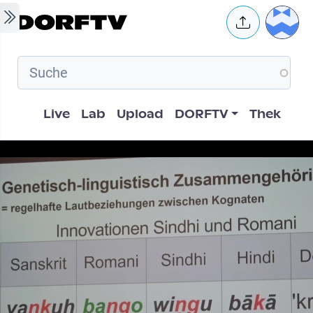
Skip to main content
User 
Hauptnavigation
Live
Lab
Upload
DORFTV
Thek