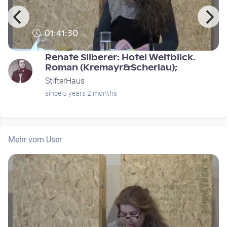
01:41:30
Renate Silberer: Hotel Weitblick.
Roman (Kremayr&Scheriau);
StifterHaus
since 5 years 2 months
Mehr vom User