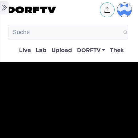
Skip to main content
User 
Hauptnavigation
Live
Lab
Upload
DORFTV
Thek