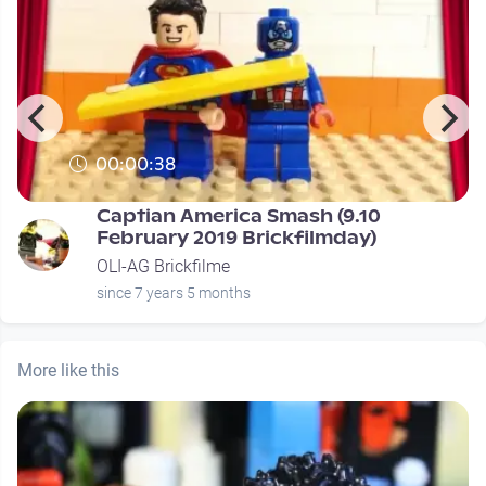
00:00:38
Captian America Smash (9.10
February 2019 Brickfilmday)
OLI-AG Brickfilme
since 7 years 5 months
More like this