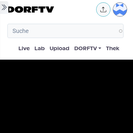
Skip to main content
User 
Hauptnavigation
Live
Lab
Upload
DORFTV
Thek