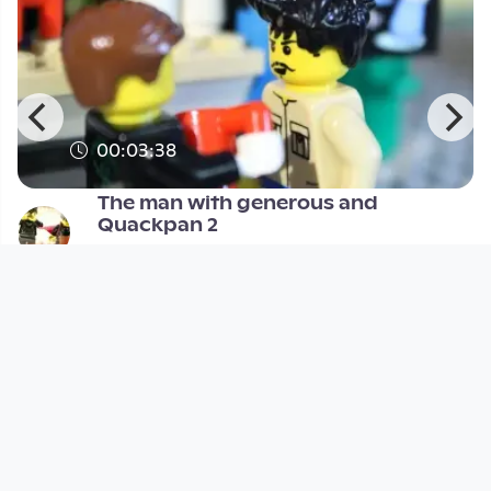
00:03:38
The man with generous and
Quackpan 2
OLI-AG Brickfilme
since 3 years 1 month
Footer 1
Charta für Community Fernsehen in Österreich
Datenschutzerklärung
Gesetze im Rundfunkbereich