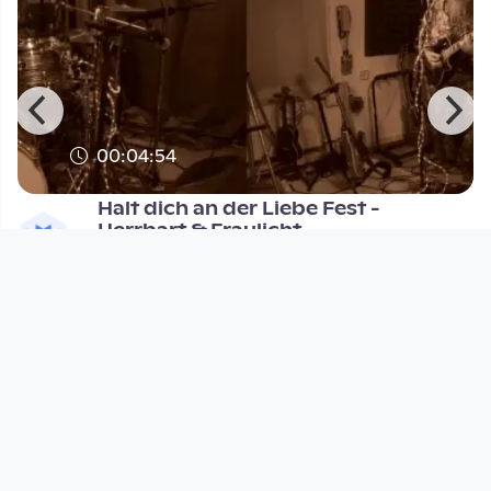
00:04:54
Halt dich an der Liebe Fest -
Herrbart & Fraulicht
Musikvideo
since 3 years 8 months
Footer 1
Charta für Community Fernsehen in Österreich
Datenschutzerklärung
Gesetze im Rundfunkbereich
Grundsätze der Programmgestaltung