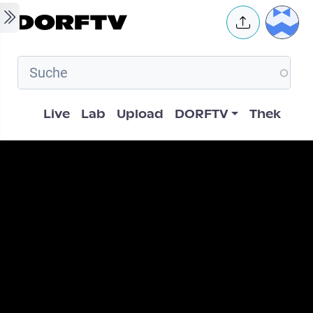
Skip to main content
User 
Hauptnavigation
Live
Lab
Upload
DORFTV
Thek