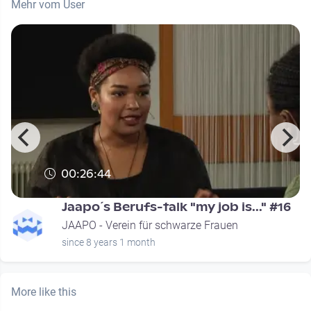
Mehr vom User
00:26:44
Jaapo´s Berufs-talk "my job is..." #16
JAAPO - Verein für schwarze Frauen
since 8 years 1 month
More like this