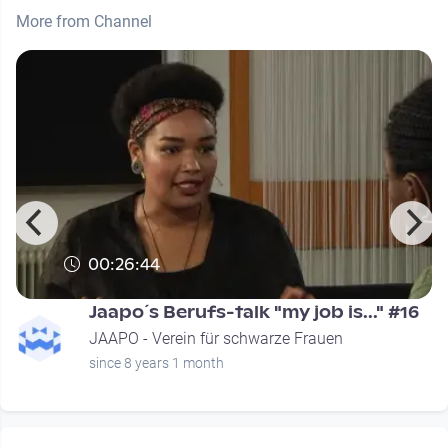
More from Channel
00:26:44
Jaapo´s Berufs-talk "my job is..." #16
JAAPO - Verein für schwarze Frauen
since 8 years 1 month