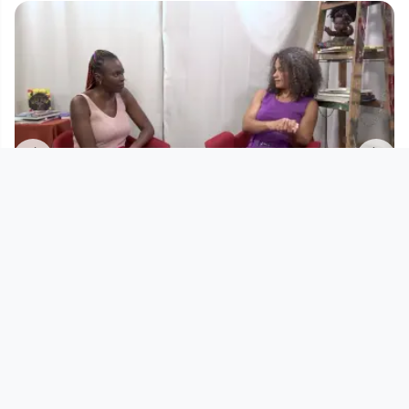
00:36:00
[ Educ@tion ] von 0-99 Bildung
entfalten & gestalten
JAAPO - Verein für schwarze Frauen
since 2 years 11 months
Footer 1
Charta für Community Fernsehen in Österreich