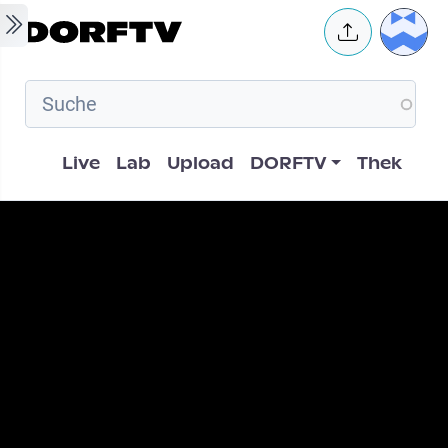
Skip to main content
User 
Hauptnavigation
Live
Lab
Upload
DORFTV
Thek