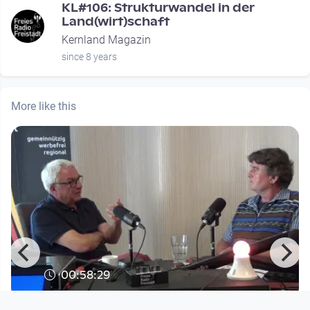
KL#106: Strukturwandel in der
Land(wirt)schaft
Kernland Magazin
since 8 years
More like this
00:58:29
Im Blickpunkt: