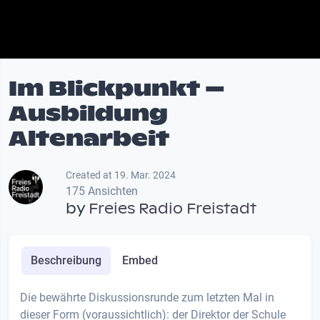
Im Blickpunkt –
Ausbildung
Altenarbeit
Created at 19. Mar. 2024
175 Ansichten
by
Freies Radio Freistadt
Beschreibung
Embed
Die bewährte Diskussionsrunde zum letzten Mal in
dieser Form (voraussichtlich): der Direktor der Schule