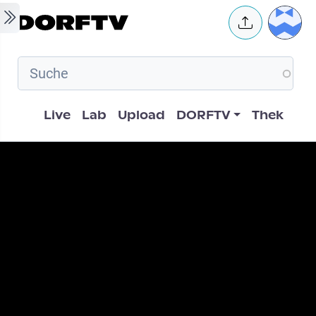
Skip to main content
User 
Hauptnavigation
Live
Lab
Upload
DORFTV
Thek