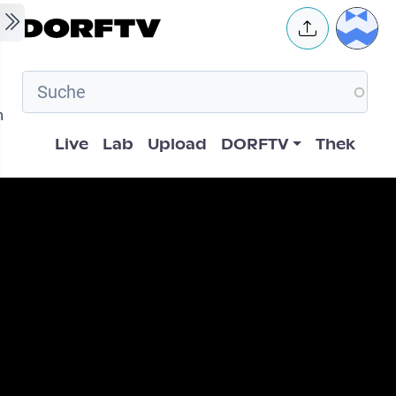
Skip to main content
User 
m
Hauptnavigation
Live
Lab
Upload
DORFTV
Thek