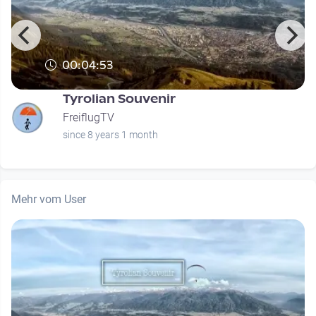
00:04:53
Tyrolian Souvenir
FreiflugTV
since 8 years 1 month
Mehr vom User