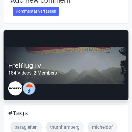
Add new comment
Kommentar verfassen
FreiflugTV
184 Videos, 2 Members
#Tags
paragleiten
thurnhamberg
micheldof