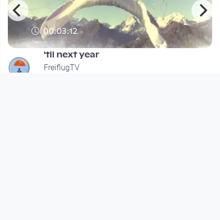
00:03:12
'til next year
FreiflugTV
since 10 years 7 months
Footer 1
Charta für Community Fernsehen in Österreich
Datenschutzerklärung
Gesetze im Rundfunkbereich
Grundsätze der Programmgestaltung
Jugendschutzerklärung
Impressum & Haftungsausschluss
Nutzungsvereinbarung