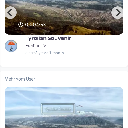
00:04:53
Tyrolian Souvenir
FreiflugTV
since 8 years 1 month
Mehr vom User