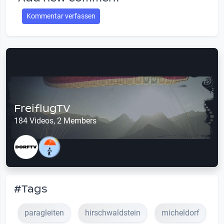
Kommentar verfassen
FreiflugTV
184 Videos, 2 Members
#Tags
paragleiten
hirschwaldstein
micheldorf