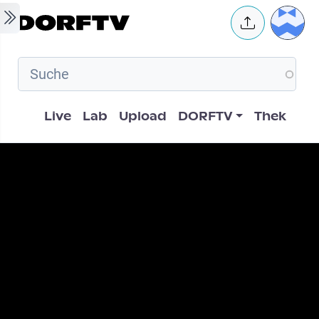
Skip to main content
User 
Hauptnavigation
Live
Lab
Upload
DORFTV
Thek