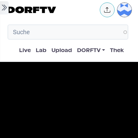
Skip to main content
User 
Hauptnavigation
Live
Lab
Upload
DORFTV
Thek