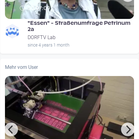
00:07:09
"Essen" - Straßenumfrage Petrinum
2a
DORFTV Lab
since 4 years 1 month
Mehr vom User