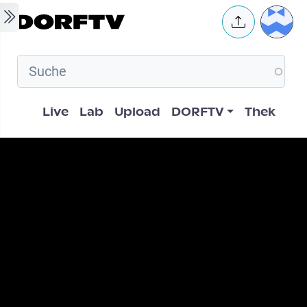
Skip to main content
User 
Hauptnavigation
Live
Lab
Upload
DORFTV
Thek