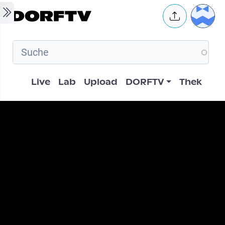
Skip to main content
User 
Hauptnavigation
Live
Lab
Upload
DORFTV
Thek