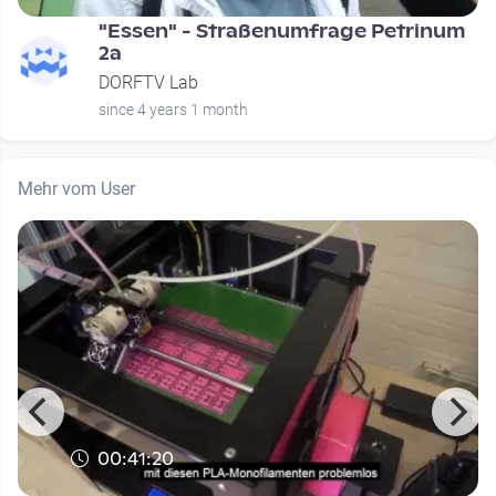
"Essen" - Straßenumfrage Petrinum
2a
DORFTV Lab
since 4 years 1 month
Mehr vom User
00:41:20