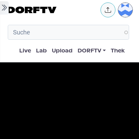
Skip to main content
User 
Hauptnavigation
Live
Lab
Upload
DORFTV
Thek