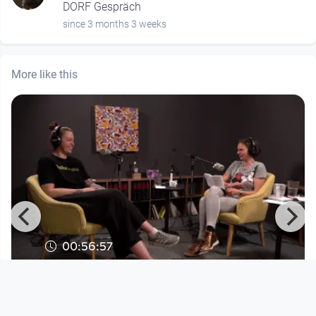
DORF Gespräch
since 3 months 3 weeks
More like this
00:56:57
Oida Echt Folge 59 Katzenlaura | Der
Datingstory-Podcast mit
Oida Echt – Der Dating-Story-Podcast