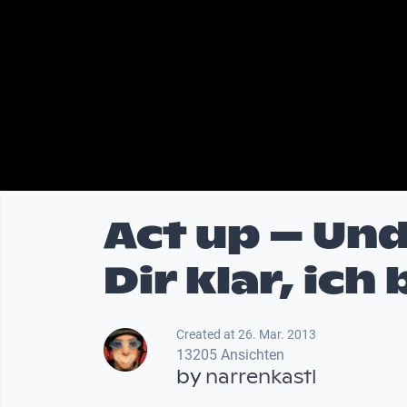
Act up – Und
Dir klar, ich
Created at 26. Mar. 2013
13205 Ansichten
by
narrenkastl