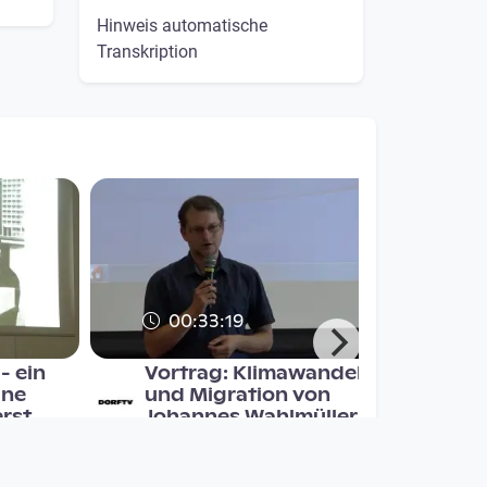
Hinweis automatische
Transkription
00:33:19
- ein
Vortrag: Klimawandel
ine
und Migration von
erst
Johannes Wahlmüller
DORFTV. Redaktion
since 8 years 1 month