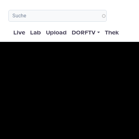
Hauptnavigation
Live
Lab
Upload
DORFTV
Thek