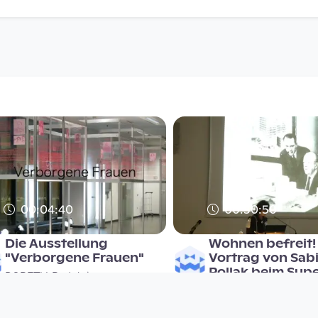
00:04:40
00:30:50
Die Ausstellung
Wohnen befreit! 
"Verborgene Frauen"
Vortrag von Sab
Pollak beim Sup
DORFTV. Redaktion
DORFTV. Redaktion
since 14 years 8 months
since 14 years 8 months