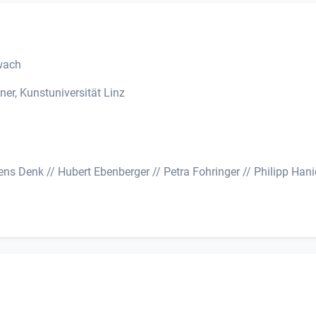
 wach
er, Kunstuniversität Linz
mens Denk // Hubert Ebenberger // Petra Fohringer // Philipp Hani