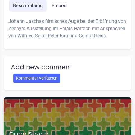
Beschreibung
Embed
Johann Jaschas filmisches Auge bei der Eröffnung von
Zechyrs Ausstellung im Palais Harrach mit Ansprachen
von Wilfried Seipl, Peter Bau und Gernot Heiss.
Add new comment
Kommentar verfassen
Open Space