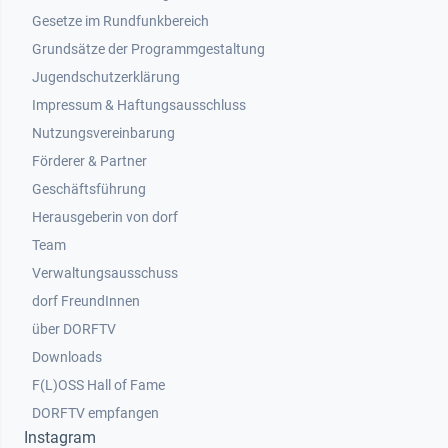
Gesetze im Rundfunkbereich
Grundsätze der Programmgestaltung
Jugendschutzerklärung
Impressum & Haftungsausschluss
Nutzungsvereinbarung
Footer 2
Förderer & Partner
Geschäftsführung
Herausgeberin von dorf
Team
Verwaltungsausschuss
dorf FreundInnen
Footer 3
über DORFTV
Downloads
F(L)OSS Hall of Fame
Footer 4
DORFTV empfangen
Instagram