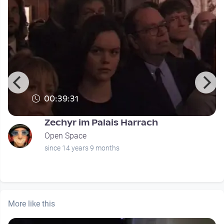
00:39:31
Zechyr im Palais Harrach
Open Space
since 14 years 9 months
More like this