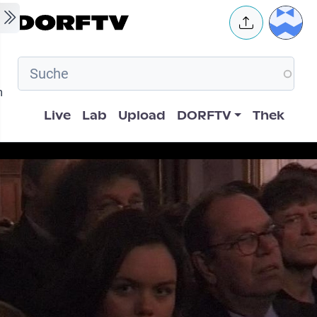
Skip to main content
User 
m
Hauptnavigation
Live
Lab
Upload
DORFTV
Thek