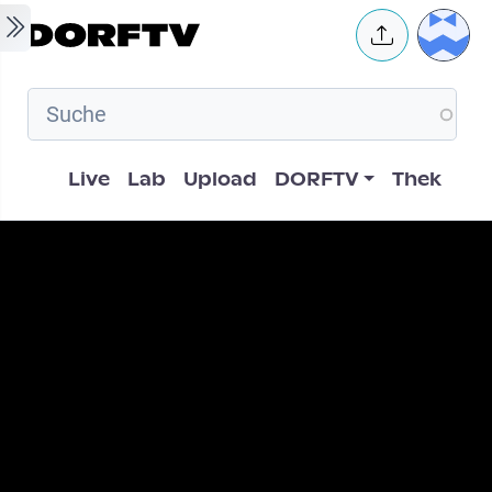
Skip to main content
User 
Hauptnavigation
Live
Lab
Upload
DORFTV
Thek