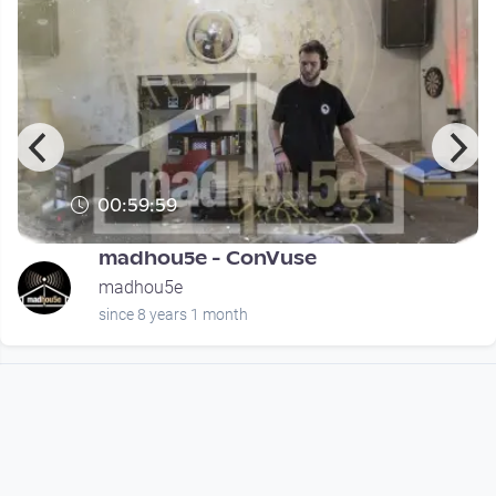
00:59:59
madhou5e - ConVuse
madhou5e
since 8 years 1 month
Footer 1
Charta für Community Fernsehen in Österreich
Datenschutzerklärung
Gesetze im Rundfunkbereich