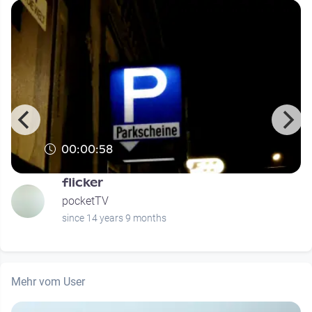
00:00:58
flicker
pocketTV
since 14 years 9 months
Mehr vom User