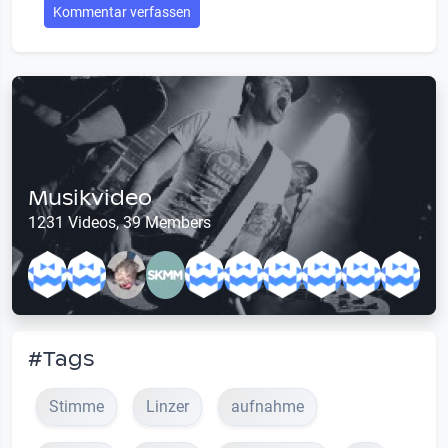
Kommentar verfassen
Musikvideo
1231 Videos, 39 Members
#Tags
Stimme
Linzer
aufnahme