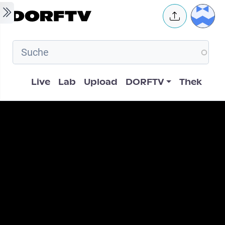
Skip to main content
User 
Hauptnavigation
Live
Lab
Upload
DORFTV
Thek