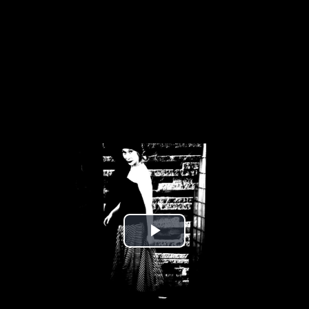
Play
Video