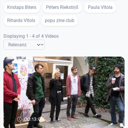
Kristaps Biters
Pēters Riekstiņš
Paula Vītola
Rihards Vītols
popu zine club
Displaying 1 - 4 of 4 Videos
00:13:08