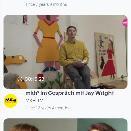
since 7 years 9 months
00:15:23
mkh° im Gespräch mit Jay Wright
MKH-TV
since 13 years 4 months