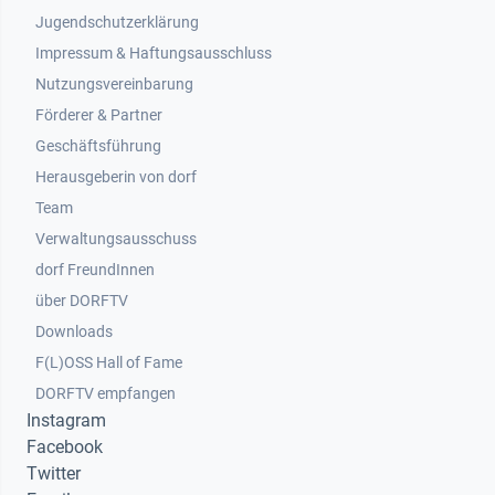
Jugendschutzerklärung
Impressum & Haftungsausschluss
Nutzungsvereinbarung
Footer 2
Förderer & Partner
Geschäftsführung
Herausgeberin von dorf
Team
Verwaltungsausschuss
dorf FreundInnen
Footer 3
über DORFTV
Downloads
F(L)OSS Hall of Fame
Footer 4
DORFTV empfangen
Instagram
Facebook
Twitter