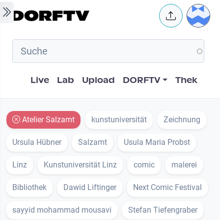
Skip to main content
User 
Hauptnavigation
Live
Lab
Upload
DORFTV
Thek
Atelier Salzamt
kunstuniversität
Zeichnung
Ursula Hübner
Salzamt
Usula Maria Probst
Linz
Kunstuniversität Linz
comic
malerei
Bibliothek
Dawid Liftinger
Next Comic Festival
sayyid mohammad mousavi
Stefan Tiefengraber