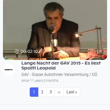
00:02:10
Lange Nacht der GAV 2015 - Es liest
Spoliti Leopold
GAV - Grazer AutorInnen Versammlung / OÖ
since 11 years 5 months
Seitennummerierung
Seite
Seite
Seite
Next page
Last page
1
2
3
››
Last »