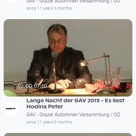
GAV - Grazer AutorInnen Versammlung / OÖ
since 11 years 5 months
00:07:10
Lange Nacht der GAV 2015 - Es liest
Hodina Peter
GAV - Grazer AutorInnen Versammlung / OÖ
since 11 years 5 months