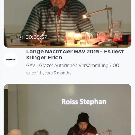
00:05:57
Lange Nacht der GAV 2015 - Es liest
Klinger Erich
GAV - Grazer AutorInnen Versammlung / OÖ
since 11 years 5 months