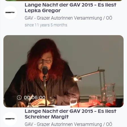
Lange Nacht der GAV 2015 - Es liest
Lepka Gregor
GAV - Grazer AutorInnen Versammlung / OÖ
since 11 years 5 months
00:06:00
Lange Nacht der GAV 2015 - Es liest
Schreiner Margit
GAV - Grazer AutorInnen Versammlung / OÖ