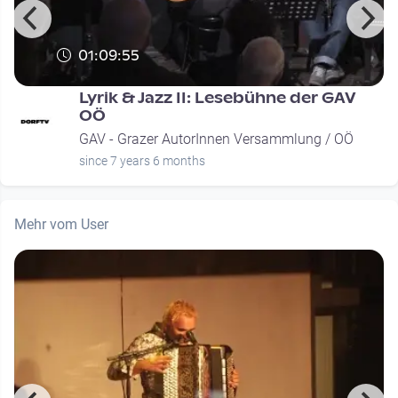
01:09:55
Lyrik & Jazz II: Lesebühne der GAV
OÖ
GAV - Grazer AutorInnen Versammlung / OÖ
since 7 years 6 months
Mehr vom User