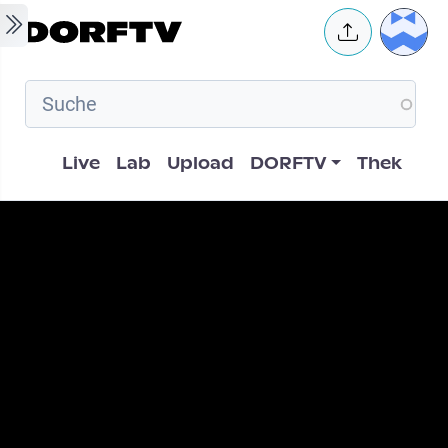
Skip to main content
User 
Hauptnavigation
Live
Lab
Upload
DORFTV
Thek