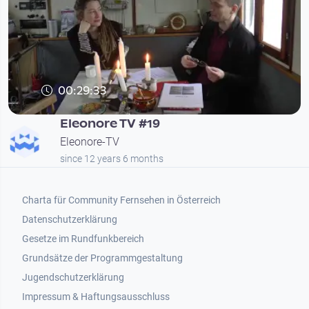
00:29:33
Eleonore TV #19
Eleonore-TV
since 12 years 6 months
Footer 1
Charta für Community Fernsehen in Österreich
Datenschutzerklärung
Gesetze im Rundfunkbereich
Grundsätze der Programmgestaltung
Jugendschutzerklärung
Impressum & Haftungsausschluss