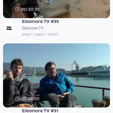
00:30:35
Eleonore TV #35
Eleonore-TV
since 11 years 1 month
00:28:50
Eleonore TV #31