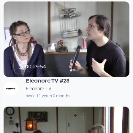
00:29:54
Eleonore TV #28
Eleonore-TV
since 11 years 9 months