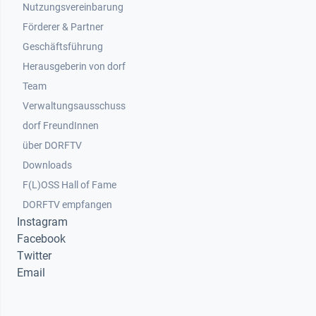
Nutzungsvereinbarung
Footer 2
Förderer & Partner
Geschäftsführung
Herausgeberin von dorf
Team
Verwaltungsausschuss
dorf FreundInnen
Footer 3
über DORFTV
Downloads
F(L)OSS Hall of Fame
Footer 4
DORFTV empfangen
Instagram
Facebook
Twitter
Email