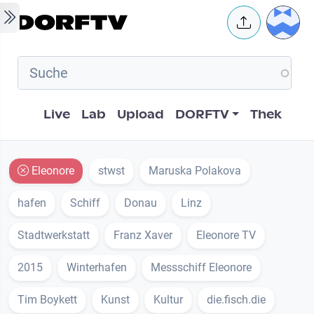
Skip to main content
User 
Hauptnavigation
Live
Lab
Upload
DORFTV
Thek
Eleonore
stwst
Maruska Polakova
hafen
Schiff
Donau
Linz
Stadtwerkstatt
Franz Xaver
Eleonore TV
2015
Winterhafen
Messschiff Eleonore
Tim Boykett
Kunst
Kultur
die.fisch.die