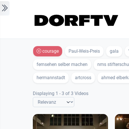
Skip to main content
courage
Paul-Weis-Preis
gala
fernsehen selber machen
nms stifterschu
hermannstadt
artcross
ahmed elber
Displaying 1 - 3 of 3 Videos