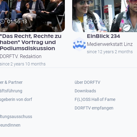
01:56:13
00:59:59
"Das Recht, Rechte zu
EinBlick 234
haben" Vortrag und
Medienwerkstatt Linz
Podiumsdiskussion
since 12 years 2 months
DORFTV. Redaktion
since 2 years 10 months
er 2
Footer 3
er & Partner
über DORFTV
äftsführung
Downloads
geberin von dorf
F(L)OSS Hall of Fame
Footer 4
DORFTV empfangen
ltungsausschuss
reundInnen