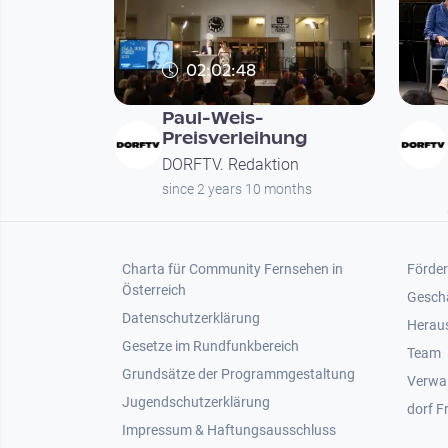
02:02:48
Paul-Weis-
Preisverleihung
DORFTV. Redaktion
since 2 years 10 months
Footer 1
Foot
Charta für Community Fernsehen in
Förder
Österreich
Gesch
Datenschutzerklärung
Heraus
Gesetze im Rundfunkbereich
Team
Grundsätze der Programmgestaltung
Verwa
Jugendschutzerklärung
dorf F
Impressum & Haftungsausschluss