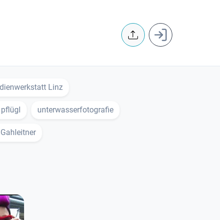
User accoun
ienwerkstatt Linz
 pflügl
unterwasserfotografie
Gahleitner