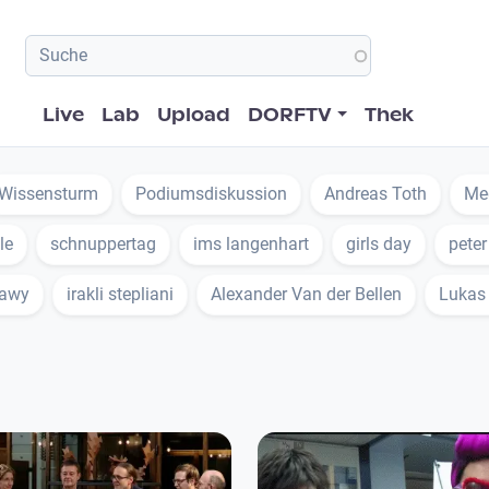
Hauptnavigation
Live
Lab
Upload
DORFTV
Thek
Wissensturm
Podiumsdiskussion
Andreas Toth
Med
le
schnuppertag
ims langenhart
girls day
peter
kawy
irakli stepliani
Alexander Van der Bellen
Lukas 