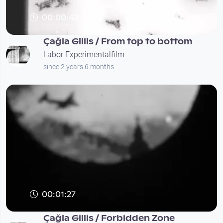
00:00:43
Çağla Gillis / From top to bottom
Labor Experimentalfilm
since 2 years 6 months
00:01:27
Çağla Gillis / Forbidden Zone