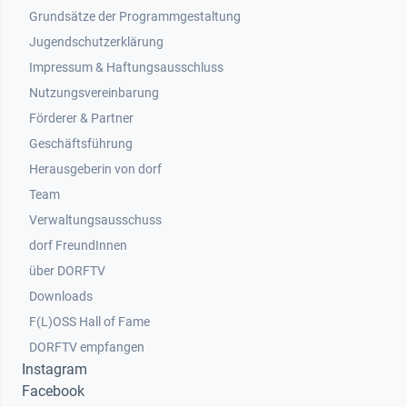
Grundsätze der Programmgestaltung
Jugendschutzerklärung
Impressum & Haftungsausschluss
Nutzungsvereinbarung
Footer 2
Förderer & Partner
Geschäftsführung
Herausgeberin von dorf
Team
Verwaltungsausschuss
dorf FreundInnen
Footer 3
über DORFTV
Downloads
F(L)OSS Hall of Fame
Footer 4
DORFTV empfangen
Instagram
Facebook