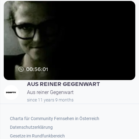
00:56:01
AUS REINER GEGENWART
Aus reiner Gegenwart
since 11 years 9 months
Footer 1
Charta für Community Fernsehen in Österreich
Datenschutzerklärung
Gesetze im Rundfunkbereich