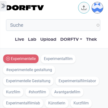
Skip to main content
User 
Hauptnavigation
Live
Lab
Upload
DORFTV
Thek
Experimentelle
Experimentalfilm
#experimentelle gestaltung
Experimentelle Gestaltung
Experimentalfilmlabor
Kurzfilm
#shortfilm
Avantgardefilm
Experimentalfilmlab
Künstlerin
Kurzfillm