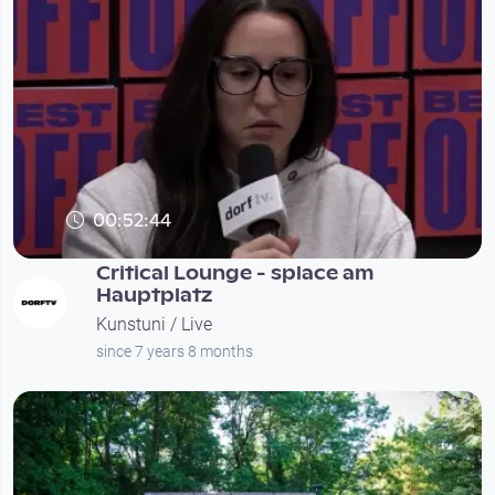
00:52:44
Critical Lounge - splace am
Hauptplatz
Kunstuni / Live
since 7 years 8 months