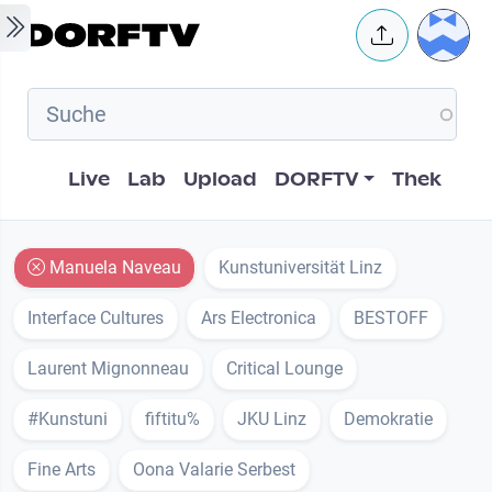
Skip to main content
User 
Hauptnavigation
Live
Lab
Upload
DORFTV
Thek
Manuela Naveau
Kunstuniversität Linz
Interface Cultures
Ars Electronica
BESTOFF
Laurent Mignonneau
Critical Lounge
#Kunstuni
fiftitu%
JKU Linz
Demokratie
Fine Arts
Oona Valarie Serbest