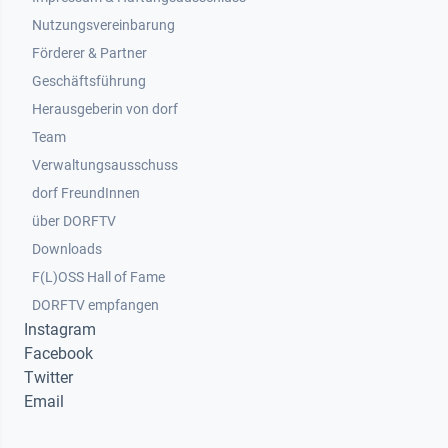
Nutzungsvereinbarung
Footer 2
Förderer & Partner
Geschäftsführung
Herausgeberin von dorf
Team
Verwaltungsausschuss
dorf FreundInnen
Footer 3
über DORFTV
Downloads
F(L)OSS Hall of Fame
Footer 4
DORFTV empfangen
Instagram
Facebook
Twitter
Email