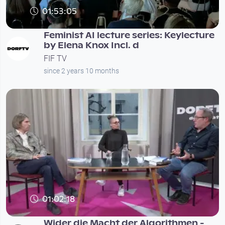
01:53:05
Feminist AI lecture series: Keylecture
by Elena Knox Incl. d
FIF TV
since 2 years 10 months
01:02:18
Wider die Macht der Algorithmen -