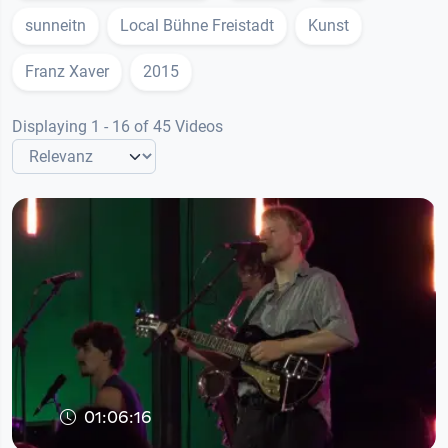
sunneitn
Local Bühne Freistadt
Kunst
Franz Xaver
2015
Displaying 1 - 16 of 45 Videos
01:06:16