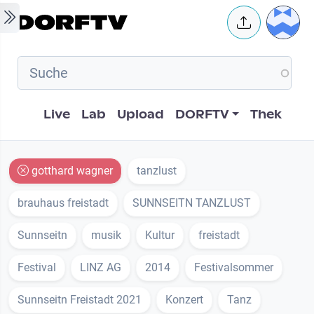
Skip to main content
User 
Hauptnavigation
Live
Lab
Upload
DORFTV
Thek
gotthard wagner
tanzlust
brauhaus freistadt
SUNNSEITN TANZLUST
Sunnseitn
musik
Kultur
freistadt
Festival
LINZ AG
2014
Festivalsommer
Sunnseitn Freistadt 2021
Konzert
Tanz