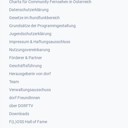
Footer 1
Charta für Community Fernsehen in Österreich
Datenschutzerklärung
Gesetze im Rundfunkbereich
Grundsätze der Programmgestaltung
Jugendschutzerklärung
Impressum & Haftungsausschluss
Nutzungsvereinbarung
Footer 2
Förderer & Partner
Geschäftsführung
Herausgeberin von dorf
Team
Verwaltungsausschuss
dorf FreundInnen
Footer 3
über DORFTV
Downloads
F(L)OSS Hall of Fame