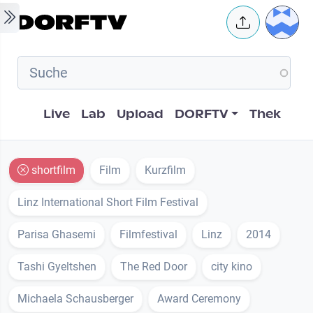
Skip to main content
User 
Hauptnavigation
Live
Lab
Upload
DORFTV
Thek
shortfilm
Film
Kurzfilm
Linz International Short Film Festival
Parisa Ghasemi
Filmfestival
Linz
2014
Tashi Gyeltshen
The Red Door
city kino
Michaela Schausberger
Award Ceremony