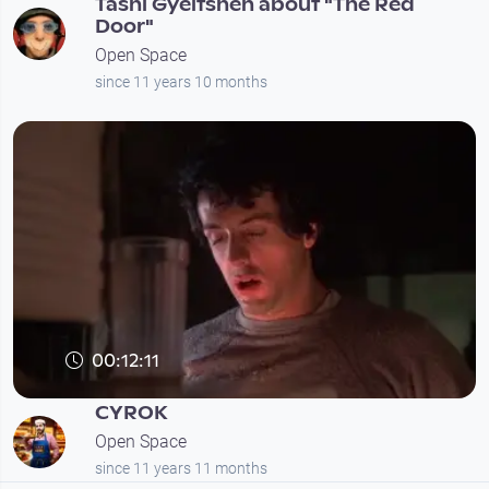
Tashi Gyeltshen about "The Red
Door"
Open Space
since 11 years 10 months
00:12:11
CYROK
Open Space
since 11 years 11 months