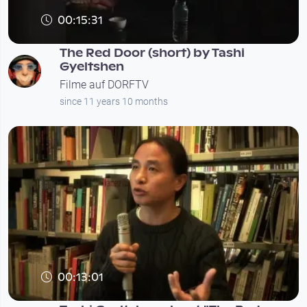
00:15:31
The Red Door (short) by Tashi
Gyeltshen
Filme auf DORFTV
since 11 years 10 months
00:13:01