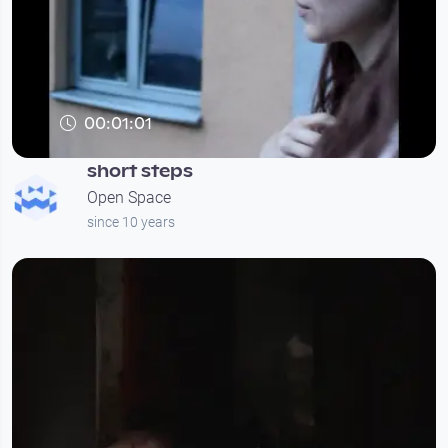
00:01:01
short steps
Open Space
since 10 years