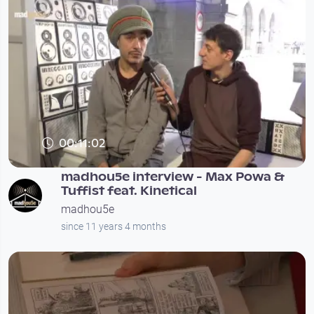
00:11:02
madhou5e interview - Max Powa &
Tuffist feat. Kinetical
madhou5e
since 11 years 4 months