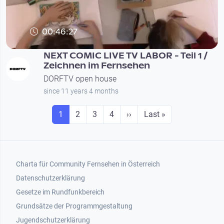
00:46:27
NEXT COMIC LIVE TV LABOR - Teil 1 /
Zeichnen im Fernsehen
DORFTV open house
since 11 years 4 months
Seitennummerierung
Seite
Seite
Seite
Seite
Next page
Last page
1
2
3
4
››
Last »
Footer 1
Charta für Community Fernsehen in Österreich
Datenschutzerklärung
Gesetze im Rundfunkbereich
Grundsätze der Programmgestaltung
Jugendschutzerklärung