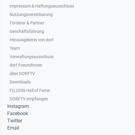
Impressum & Haftungsausschluss
Nutzungsvereinbarung
Footer 2
Förderer & Partner
Geschäftsführung
Herausgeberin von dorf
Team
Verwaltungsausschuss
dorf FreundInnen
Footer 3
über DORFTV
Downloads
F(L)OSS Hall of Fame
Footer 4
DORFTV empfangen
Instagram
Facebook
Twitter
Email