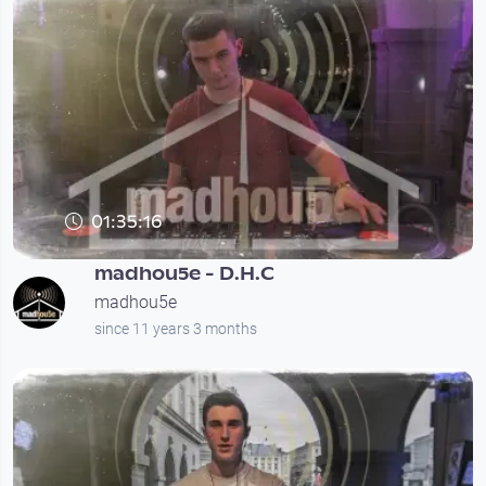
01:35:16
madhou5e - D.H.C
madhou5e
since 11 years 3 months