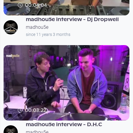
00:04:04
madhou5e interview - Dj Dropwell
madhou5e
since 11 years 3 months
00:03:22
madhou5e interview - D.H.C
madhou5e