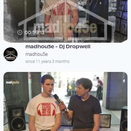
00:59:12
madhou5e - Dj Dropwell
madhou5e
since 11 years 3 months