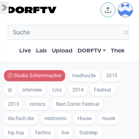
Skip to main content
User 
Hauptnavigation
Live
Lab
Upload
DORFTV
Thek
Studio Schirmmacher
madhou5e
2015
dj
interview
Linz
2014
Festival
2013
comics
Next Comic Festival
die.fisch.die
nextcomic
House
musik
hip hop
Techno
live
Dubstep