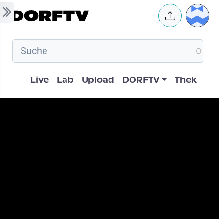
Skip to main content
User 
Hauptnavigation
Live
Lab
Upload
DORFTV
Thek