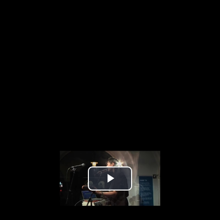
Play
Video