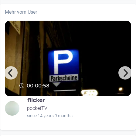
Mehr vom User
00:00:58
flicker
pocketTV
since 14 years 9 months