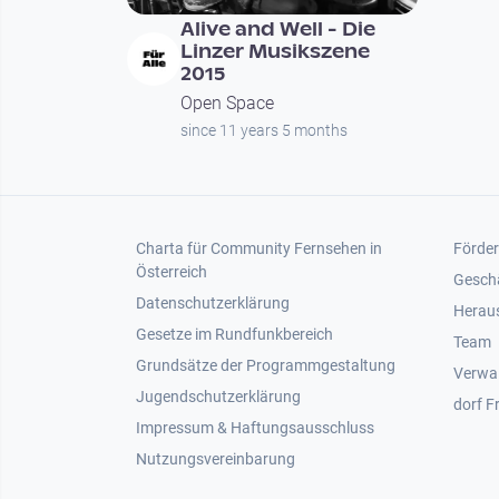
Alive and Well - Die
Linzer Musikszene
2015
Open Space
since 11 years 5 months
Footer 1
Foot
Charta für Community Fernsehen in
Förder
Österreich
Gesch
Datenschutzerklärung
Heraus
Gesetze im Rundfunkbereich
Team
Grundsätze der Programmgestaltung
Verwa
Jugendschutzerklärung
dorf F
Impressum & Haftungsausschluss
Nutzungsvereinbarung