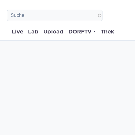
Hauptnavigation
Live
Lab
Upload
DORFTV
Thek