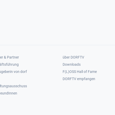
er 2
Footer 3
er & Partner
über DORFTV
äftsführung
Downloads
geberin von dorf
F(L)OSS Hall of Fame
Footer 4
DORFTV empfangen
ltungsausschuss
reundInnen