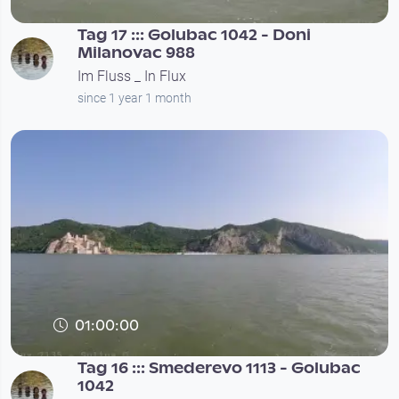
Tag 17 ::: Golubac 1042 - Doni
Milanovac 988
Im Fluss _ In Flux
since 1 year 1 month
01:00:00
Tag 16 ::: Smederevo 1113 - Golubac
1042