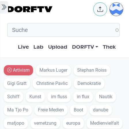
Skip to main content
User 
Hauptnavigation
Live
Lab
Upload
DORFTV
Thek
Artivism
Markus Luger
Stephan Roiss
Gigi Gratt
Christine Pavlic
Demokratie
Schiff
Kunst
im fluss
in flux
Nautik
Ma Tjo Po
Freie Medien
Boot
danube
matjopo
vernetzung
europa
Medienvielfalt