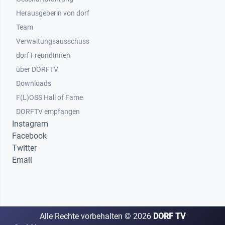
Herausgeberin von dorf
Team
Verwaltungsausschuss
dorf FreundInnen
Footer 3
über DORFTV
Downloads
F(L)OSS Hall of Fame
Footer 4
DORFTV empfangen
Instagram
Facebook
Twitter
Email
Alle Rechte vorbehalten ©
2026
DORF TV