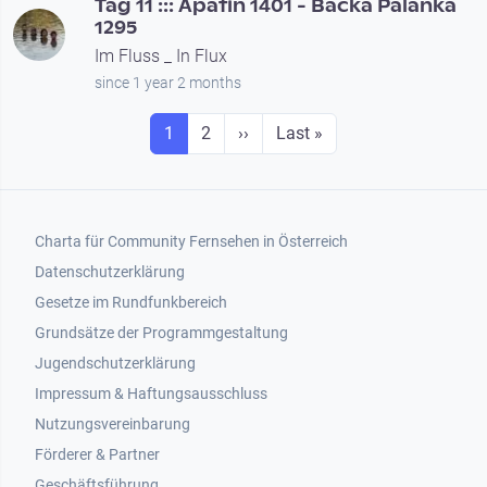
Tag 11 ::: Apatin 1401 - Bačka Palanka
1295
Im Fluss _ In Flux
since 1 year 2 months
Seitennummerierung
Seite
Seite
Next page
Last page
1
2
››
Last »
Footer 1
Charta für Community Fernsehen in Österreich
Datenschutzerklärung
Gesetze im Rundfunkbereich
Grundsätze der Programmgestaltung
Jugendschutzerklärung
Impressum & Haftungsausschluss
Nutzungsvereinbarung
Footer 2
Förderer & Partner
Geschäftsführung