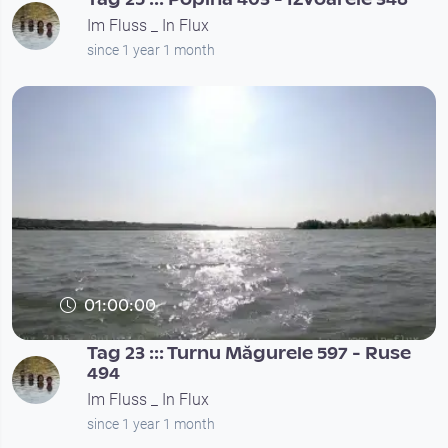
Im Fluss _ In Flux
since 1 year 1 month
01:00:00
Tag 23 ::: Turnu Măgurele 597 - Ruse
494
Im Fluss _ In Flux
since 1 year 1 month