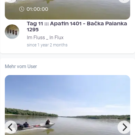
01:00:00
Tag 11 ::: Apatin 1401 - Bačka Palanka
1295
Im Fluss _ In Flux
since 1 year 2 months
Mehr vom User