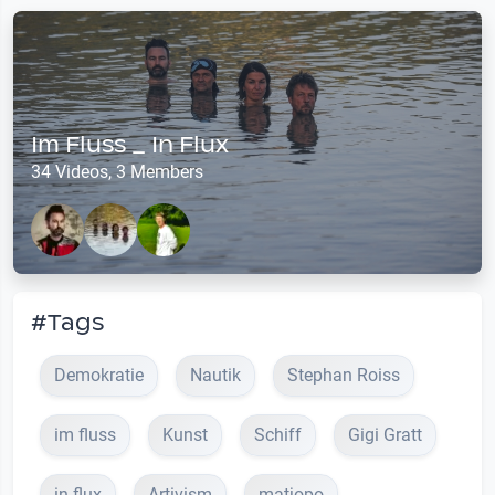
Im Fluss _ In Flux
34 Videos, 3 Members
#Tags
Demokratie
Nautik
Stephan Roiss
im fluss
Kunst
Schiff
Gigi Gratt
in flux
Artivism
matjopo