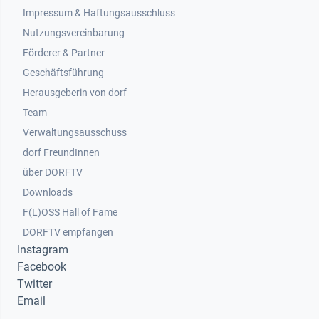
Impressum & Haftungsausschluss
Nutzungsvereinbarung
Footer 2
Förderer & Partner
Geschäftsführung
Herausgeberin von dorf
Team
Verwaltungsausschuss
dorf FreundInnen
Footer 3
über DORFTV
Downloads
F(L)OSS Hall of Fame
Footer 4
DORFTV empfangen
Instagram
Facebook
Twitter
Email