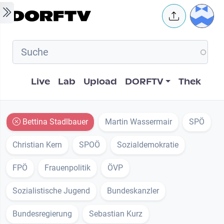
Skip to main content
User 
Hauptnavigation
Live
Lab
Upload
DORFTV
Thek
Bettina Stadlbauer
Martin Wassermair
SPÖ
Christian Kern
SPOÖ
Sozialdemokratie
FPÖ
Frauenpolitik
ÖVP
Sozialistische Jugend
Bundeskanzler
Bundesregierung
Sebastian Kurz