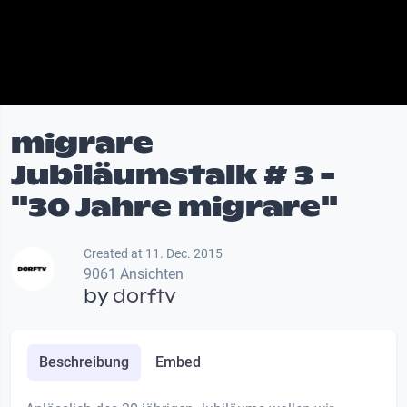
migrare
Jubiläumstalk # 3 -
"30 Jahre migrare"
Created at 11. Dec. 2015
9061 Ansichten
by
dorftv
Beschreibung
Embed