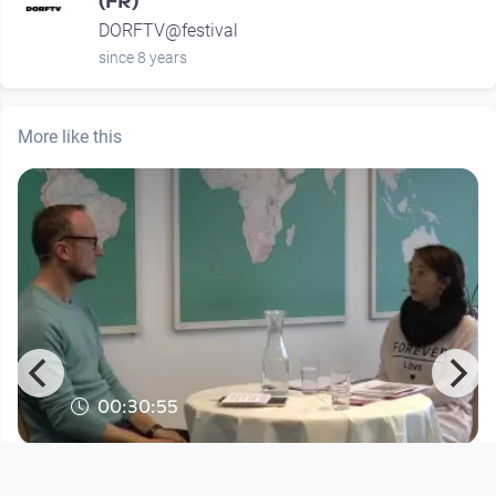
(FR)
DORFTV@festival
since 8 years
More like this
00:30:55
migrare Jubiläumstalk #4
MIGRARE