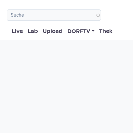
Hauptnavigation
Live
Lab
Upload
DORFTV
Thek