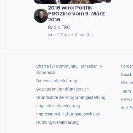
2016 wird Politik -
FROzine vom 9. März
2016
Radio FRO
since 10 years 5 months
Footer 1
Foot
Charta für Community Fernsehen in
Förder
Österreich
Gesch
Datenschutzerklärung
Heraus
Gesetze im Rundfunkbereich
Team
Grundsätze der Programmgestaltung
Verwa
Jugendschutzerklärung
dorf F
Impressum & Haftungsausschluss
Nutzungsvereinbarung