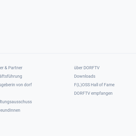
er 2
Footer 3
er & Partner
über DORFTV
äftsführung
Downloads
geberin von dorf
F(L)OSS Hall of Fame
Footer 4
DORFTV empfangen
ltungsausschuss
reundInnen