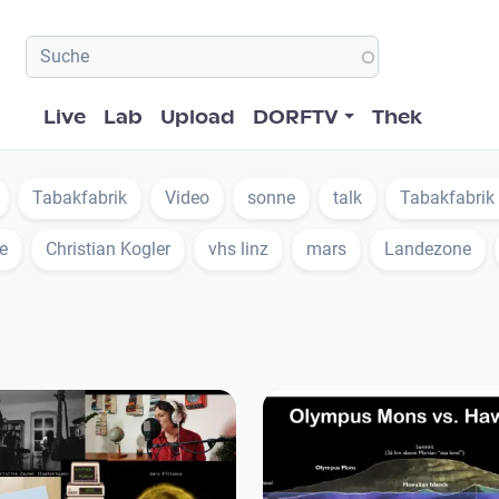
Hauptnavigation
Live
Lab
Upload
DORFTV
Thek
Tabakfabrik
Video
sonne
talk
Tabakfabrik
e
Christian Kogler
vhs linz
mars
Landezone