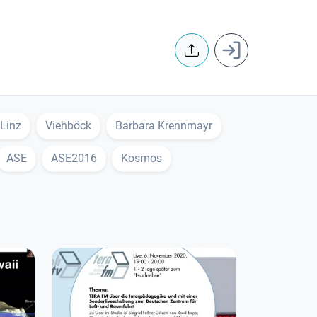
User accoun
 Linz
Viehböck
Barbara Krennmayr
ASE
ASE2016
Kosmos