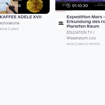
01:17:06
01:10:30
KAFFEE ADELE XVII
Expedition Mars -
Erkundung des r
echoræume
Planeten Raum
since 5 years
EDUCATION TV /
Wissensturm Linz
since 5 years 6 months