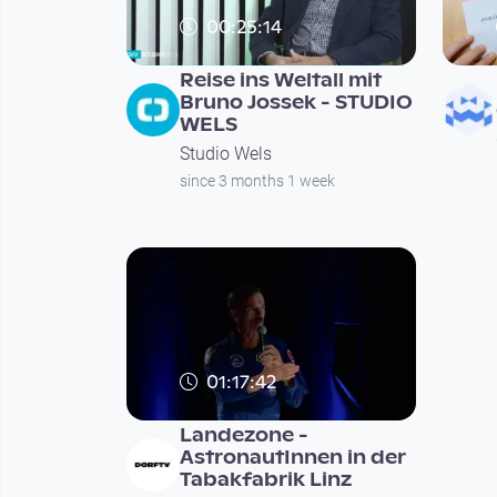
00:25:14
Reise ins Weltall mit
Bruno Jossek - STUDIO
WELS
Studio Wels
since 3 months 1 week
01:17:42
Landezone -
AstronautInnen in der
Tabakfabrik Linz