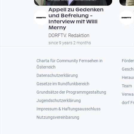
Appell zu Gedenken
und Befreiung -
Interview mit Willi
Merny
DORFTV. Redaktion
since 9 years 2 months
Footer 1
Foot
Charta für Community Fernsehen in
Förder
Österreich
Gesch
Datenschutzerklärung
Heraus
Gesetze im Rundfunkbereich
Team
Grundsätze der Programmgestaltung
Verwa
Jugendschutzerklärung
dorf F
Impressum & Haftungsausschluss
Nutzungsvereinbarung