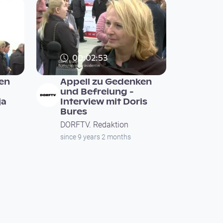
00:02:53
en
Appell zu Gedenken
und Befreiung -
ja
Interview mit Doris
Bures
DORFTV. Redaktion
since 9 years 2 months