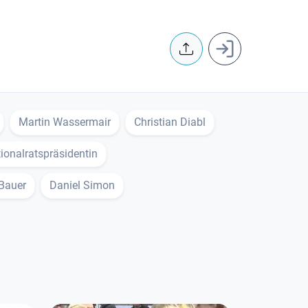
User accoun
Martin Wassermair
Christian Diabl
ionalratspräsidentin
 Bauer
Daniel Simon