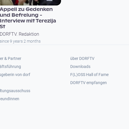
Appell zu Gedenken
und Befreiung -
Interview mit Terezija
St
DORFTV. Redaktion
since 9 years 2 months
er 2
Footer 3
er & Partner
über DORFTV
äftsführung
Downloads
geberin von dorf
F(L)OSS Hall of Fame
Footer 4
DORFTV empfangen
ltungsausschuss
reundInnen