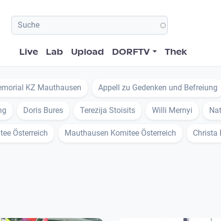
Hauptnavigation
Live
Lab
Upload
DORFTV
Thek
morial KZ Mauthausen
Appell zu Gedenken und Befreiung
ng
Doris Bures
Terezija Stoisits
Willi Mernyi
Nat
e Österreich
Mauthausen Komitee Österreich
Christa