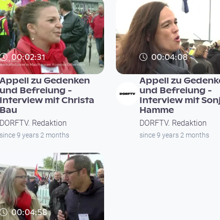
00:02:31
00:04:08
Appell zu Gedenken
Appell zu Gedenk
und Befreiung -
und Befreiung -
Interview mit Christa
Interview mit Son
Bau
Hamme
DORFTV. Redaktion
DORFTV. Redaktion
since 9 years 2 months
since 9 years 2 months
00:04:58