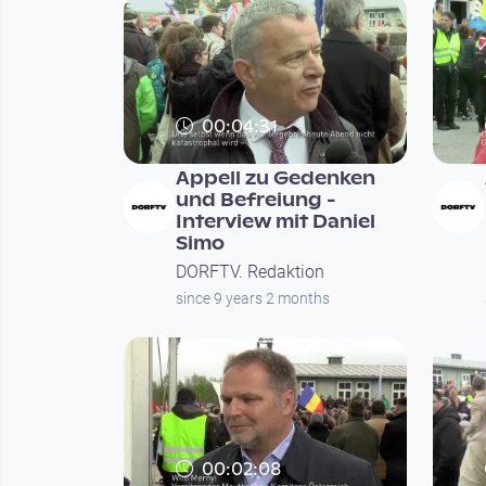
00:04:31
Appell zu Gedenken
und Befreiung -
Interview mit Daniel
Simo
DORFTV. Redaktion
since 9 years 2 months
00:02:08