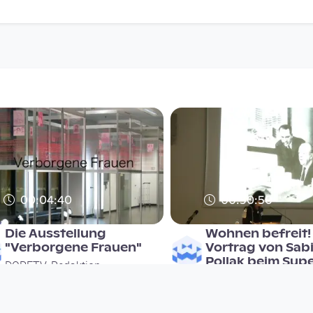
00:04:40
00:30:50
Die Ausstellung
Wohnen befreit! 
"Verborgene Frauen"
Vortrag von Sab
Pollak beim Sup
DORFTV. Redaktion
DORFTV. Redaktion
since 14 years 8 months
since 14 years 8 months