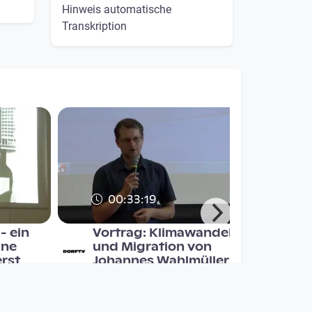
Hinweis automatische
Transkription
00:33:19
- ein
Vortrag: Klimawandel
ine
und Migration von
erst
Johannes Wahlmüller
DORFTV. Redaktion
since 8 years 1 month