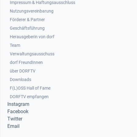
Impressum & Haftungsausschluss
Nutzungsvereinbarung
Footer 2
Förderer & Partner
Geschäftsführung
Herausgeberin von dorf
Team
Verwaltungsausschuss
dorf FreundInnen
Footer 3
über DORFTV
Downloads
F(L)OSS Hall of Fame
Footer 4
DORFTV empfangen
Instagram
Facebook
Twitter
Email