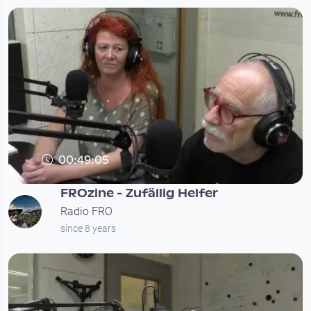
00:49:05
FROzine - Zufällig Helfer
Radio FRO
since 8 years