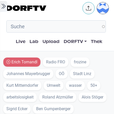
Skip to main content
User 
Hauptnavigation
Live
Lab
Upload
DORFTV
Thek
Erich Tomandl
Radio FRO
frozine
Johannes Mayerbrugger
OÖ
Stadt Linz
Kurt Mitterndorfer
Umwelt
wasser
50+
arbeitslosigkeit
Roland Atzmüller
Alois Stöger
Sigrid Ecker
Ben Gumpenberger